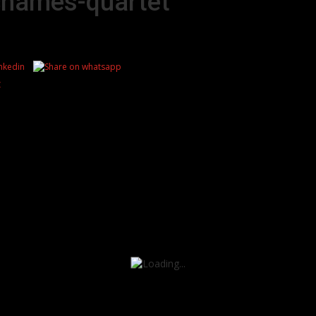
chames-quartet
z