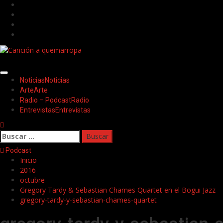
Saltar
Facebook
al
Twitter
contenido
Youtube
Instagram
Menú
Noticias
Noticias
principal
Arte
Arte
Radio – Podcast
Radio
Entrevistas
Entrevistas
Buscar:
Podcast
Inicio
2016
octubre
Gregory Tardy & Sebastian Chames Quartet en el Bogui Jazz
gregory-tardy-y-sebastian-chames-quartet