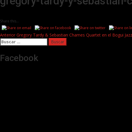
gregory-tardy-y-sebastian-
Share this...
Post
Anterior
Gregory Tardy & Sebastian Chames Quartet en el Bogui Jaz
Buscar:
navigation
Facebook