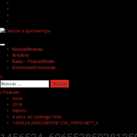
Saltar
Facebook
al
Twitter
contenido
Youtube
Instagram
Menú
Noticias
Noticias
principal
Arte
Arte
Radio – Podcast
Radio
Entrevistas
Entrevistas
Buscar:
Podcast
Inicio
2018
febrero
4 años sin Santiago Feliú
1456524_606553859381250_1999314871_n