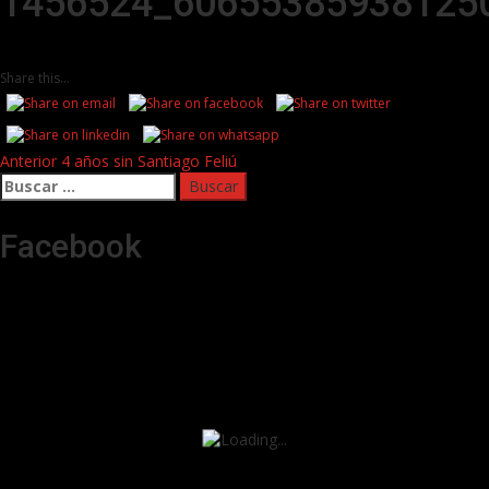
1456524_60655385938125
Share this...
Post
Anterior
4 años sin Santiago Feliú
Buscar:
navigation
Facebook