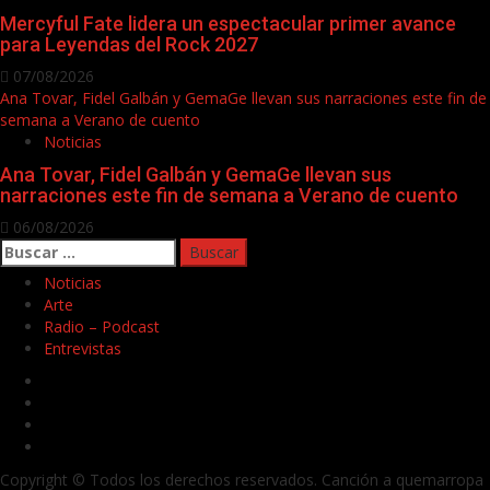
Mercyful Fate lidera un espectacular primer avance
para Leyendas del Rock 2027
07/08/2026
Ana Tovar, Fidel Galbán y GemaGe llevan sus narraciones este fin de
semana a Verano de cuento
Noticias
Ana Tovar, Fidel Galbán y GemaGe llevan sus
narraciones este fin de semana a Verano de cuento
06/08/2026
Buscar:
Noticias
Arte
Radio – Podcast
Entrevistas
Facebook
Twitter
Youtube
Instagram
Copyright © Todos los derechos reservados. Canción a quemarropa