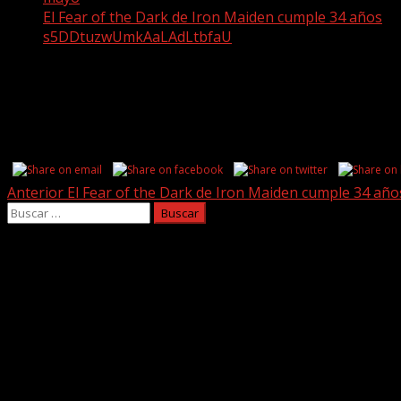
El Fear of the Dark de Iron Maiden cumple 34 años
s5DDtuzwUmkAaLAdLtbfaU
s5DDtuzwUmkAaLAdLtbfaU
Share this...
Post
Anterior
El Fear of the Dark de Iron Maiden cumple 34 año
Buscar:
navigation
Facebook