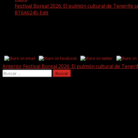
Festival Boreal 2026: El pulmón cultural de Tenerif
8T6A0245-Edit
8T6A0245-Edit
Share this...
Post
Anterior
Festival Boreal 2026: El pulmón cultural de Tene
Buscar:
navigation
Facebook