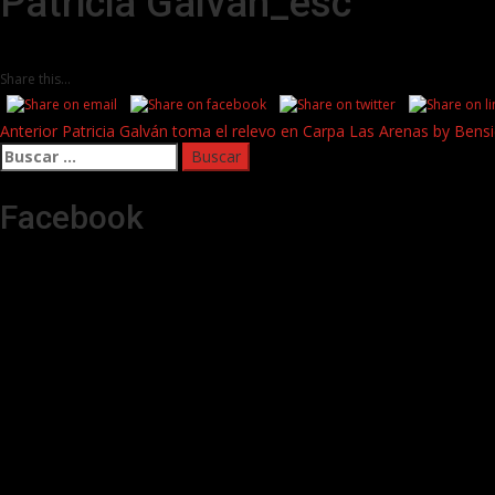
Patricia Galván_esc
Share this...
Post
Anterior
Patricia Galván toma el relevo en Carpa Las Arenas by Bens
Buscar:
navigation
Facebook