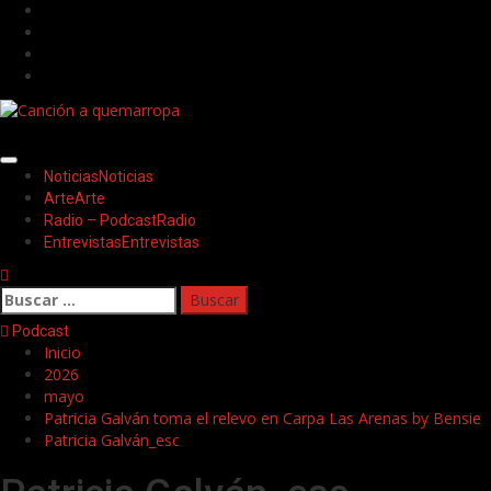
Saltar
Facebook
al
Twitter
contenido
Youtube
Instagram
Menú
Noticias
Noticias
principal
Arte
Arte
Radio – Podcast
Radio
Entrevistas
Entrevistas
Buscar:
Podcast
Inicio
2026
mayo
Patricia Galván toma el relevo en Carpa Las Arenas by Bensie
Patricia Galván_esc