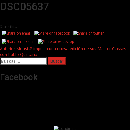
DSC05637
Share this...
Post
Anterior
Mousikê impulsa una nueva edición de sus Master Classes
con Pablo Quintana
navigation
Buscar:
Facebook