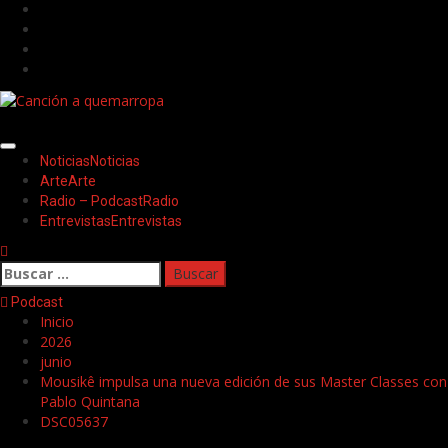
Saltar
Facebook
al
Twitter
contenido
Youtube
Instagram
Menú
Noticias
Noticias
principal
Arte
Arte
Radio – Podcast
Radio
Entrevistas
Entrevistas
Buscar:
Podcast
Inicio
2026
junio
Mousikê impulsa una nueva edición de sus Master Classes con
Pablo Quintana
DSC05637