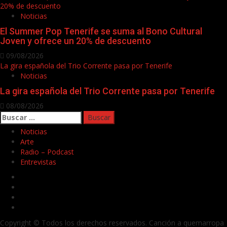
20% de descuento
Noticias
El Summer Pop Tenerife se suma al Bono Cultural
Joven y ofrece un 20% de descuento
09/08/2026
La gira española del Trio Corrente pasa por Tenerife
Noticias
La gira española del Trio Corrente pasa por Tenerife
08/08/2026
Buscar:
Noticias
Arte
Radio – Podcast
Entrevistas
Facebook
Twitter
Youtube
Instagram
Copyright © Todos los derechos reservados. Canción a quemarropa