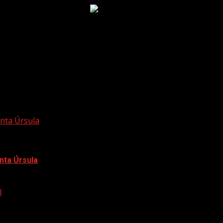
anta Úrsula
anta Úrsula
l