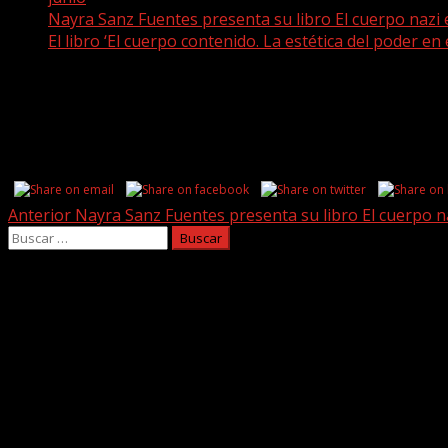
Nayra Sanz Fuentes presenta su libro El cuerpo nazi
El libro ‘El cuerpo contenido. La estética del poder en 
El libro ‘El cuerpo contenido. La estétic
Share this...
Post
Anterior
Nayra Sanz Fuentes presenta su libro El cuerpo n
Buscar:
navigation
Facebook