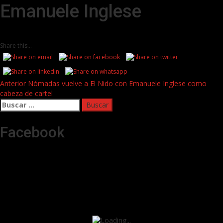
Emanuele Inglese
Share this...
Post
Anterior
Nómadas vuelve a El Nido con Emanuele Inglese como
cabeza de cartel
navigation
Buscar:
Facebook