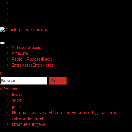
Saltar
Facebook
al
Twitter
contenido
Youtube
Instagram
Menú
Noticias
Noticias
principal
Arte
Arte
Radio – Podcast
Radio
Entrevistas
Entrevistas
Buscar:
Podcast
Inicio
2026
junio
Nómadas vuelve a El Nido con Emanuele Inglese como
cabeza de cartel
Emanuele Inglese