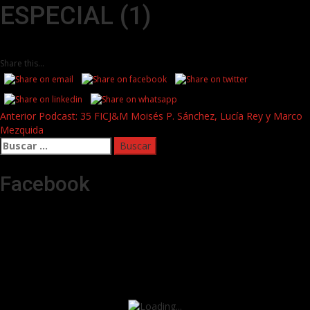
ESPECIAL (1)
Share this...
Post
Anterior
Podcast: 35 FICJ&M Moisés P. Sánchez, Lucía Rey y Marco
Mezquida
navigation
Buscar:
Facebook