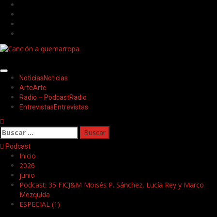
Saltar
Facebook
al
Twitter
contenido
Youtube
Instagram
Menú
Noticias
Noticias
principal
Arte
Arte
Radio – Podcast
Radio
Entrevistas
Entrevistas
Buscar:
Podcast
Inicio
2026
junio
Podcast: 35 FICJ&M Moisés P. Sánchez, Lucía Rey y Marco
Mezquida
ESPECIAL (1)