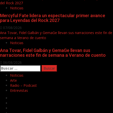
del Rock 2027
Noticias
Mercyful Fate lidera un espectacular primer avance
para Leyendas del Rock 2027
07/08/2026
Ana Tovar, Fidel Galbán y GemaGe llevan sus narraciones este fin de
semana a Verano de cuento
Noticias
Ana Tovar, Fidel Galbán y GemaGe llevan sus
narraciones este fin de semana a Verano de cuento
06/08/2026
Buscar:
Noticias
Arte
Radio – Podcast
Entrevistas
Facebook
Twitter
Youtube
Instagram