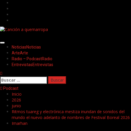
Saltar
Facebook
al
Twitter
contenido
Youtube
Instagram
Menú
Noticias
Noticias
principal
Arte
Arte
Radio – Podcast
Radio
Entrevistas
Entrevistas
Buscar:
Podcast
Inicio
2026
junio
Ritmos tuareg y electrónica mestiza inundan de sonidos del
mundo el nuevo adelanto de nombres de Festival Boreal 2026
Imarhan