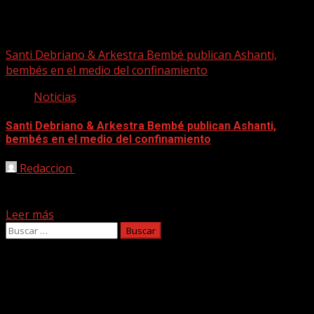
Arkestra Bembé
Santi Debriano & Arkestra Bembé publican Ashanti,
bembés en el medio del confinamiento
Noticias
Santi Debriano & Arkestra Bembé publican Ashanti,
bembés en el medio del confinamiento
Redaccion
04/11/2022
El nuevo disco de Santi Debriano lleva por título Ashanti y
ha sido grabado con la Arkestra...
Leer más
Buscar:
Facebook