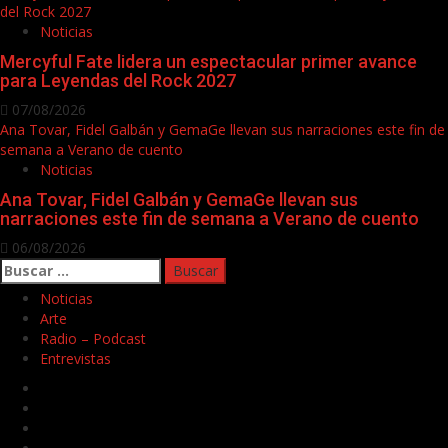
del Rock 2027
Noticias
Mercyful Fate lidera un espectacular primer avance
para Leyendas del Rock 2027
07/08/2026
Ana Tovar, Fidel Galbán y GemaGe llevan sus narraciones este fin de
semana a Verano de cuento
Noticias
Ana Tovar, Fidel Galbán y GemaGe llevan sus
narraciones este fin de semana a Verano de cuento
06/08/2026
Buscar:
Noticias
Arte
Radio – Podcast
Entrevistas
Facebook
Twitter
Youtube
Instagram