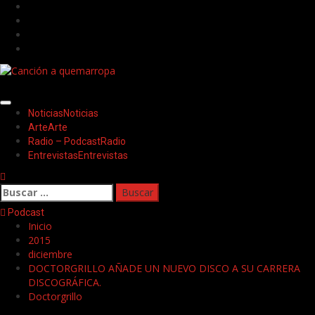
Saltar
Facebook
al
Twitter
contenido
Youtube
Instagram
Menú
Noticias
Noticias
principal
Arte
Arte
Radio – Podcast
Radio
Entrevistas
Entrevistas
Buscar:
Podcast
Inicio
2015
diciembre
DOCTORGRILLO AÑADE UN NUEVO DISCO A SU CARRERA
DISCOGRÁFICA.
Doctorgrillo