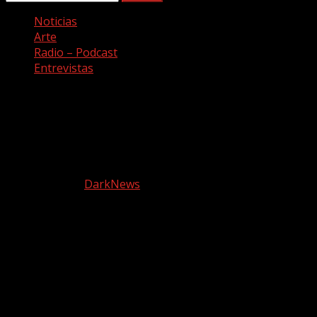
Noticias
Arte
Radio – Podcast
Entrevistas
Facebook
Twitter
Youtube
Instagram
Copyright © Todos los derechos reservados. Canción a
quemarropa
|
DarkNews
por AF themes.