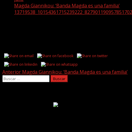
Magda Giannikou: ‘Banda Magda es una familia’
13719538_10154361715239222_82790119095785170
13719538_10154361715239222_8279
Share this...
Post
Anterior
Magda Giannikou: ‘Banda Magda es una familia’
Buscar:
navigation
Facebook