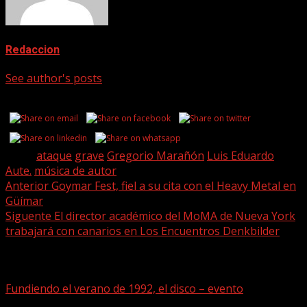
Redaccion
See author's posts
Share this...
Tags:
ataque
grave
Gregorio Marañón
Luis Eduardo
Aute.
música de autor
Post
Anterior
Goymar Fest, fiel a su cita con el Heavy Metal en
Güímar
navigation
Siguente
El director académico del MoMA de Nueva York
trabajará con canarios en Los Encuentros Denkbilder
Historias relacionadas
Fundiendo el verano de 1992, el disco – evento