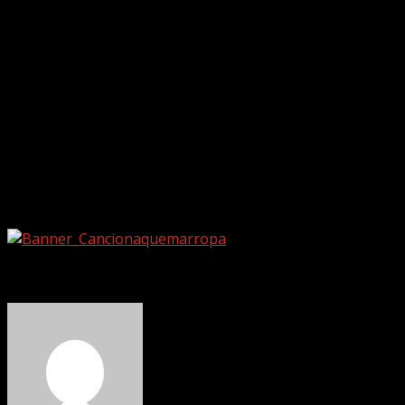
20 Canciones de Amor y un Poema Desesperado
(Ariola, 1986)
Paseo por el amor y el deseo (1996)
Querencias (2001)
Auterretratos Vol. 1 (BMG Ariola, 2003)
Auterretratos Vol. 2 (BMG Ariola, 2005)
Memorable cuerpo (Sony/BMG, 2008)
Auterretratos Vol.3 (BMG Ariola, 2009).
Desde Canción a quemarropa deseamos una pronta
recuperación de este cantautor del pueblo.
About The Author