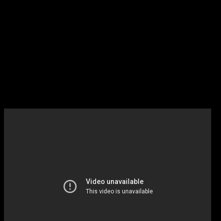
otros.
Tras medio siglo de carrera musical, Aute se ha
configurado como unas de las figuras más importantes
de la música en España y en la trova mundial. Embajador
del Estado español y de su música a la altura de Joaquín
Sabina o Paco Ibáñez. Con la colaboración de gente como
Silvio Rodríguez, publicó discos como ‘Mano a mano’, que
fueron obligatorios para todos los amantes de la música
de autor.