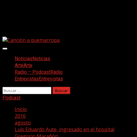
Saltar
Facebook
al
Twitter
contenido
Youtube
Instagram
Menú
principal
Noticias
Noticias
Arte
Arte
Radio – Podcast
Radio
Entrevistas
Entrevistas
Buscar:
Podcast
Inicio
2016
agosto
Luis Eduardo Aute, ingresado en el hospital
Gregorio Marañón