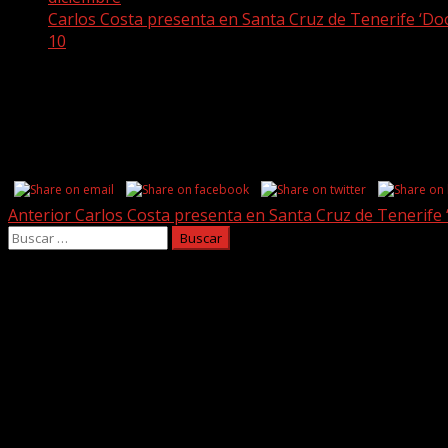
Carlos Costa presenta en Santa Cruz de Tenerife ‘Doo
10
10
Share this...
Post
Anterior
Carlos Costa presenta en Santa Cruz de Tenerife 
Buscar:
navigation
Facebook