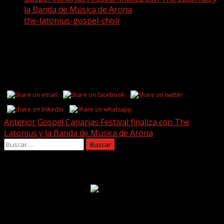
la Banda de Música de Arona
the-latonius-gospel-choir
the-latonius-gospel-choir
Share this...
Post
Anterior
Gospel Canarias Festival finaliza con The
Latonius y la Banda de Música de Arona
navigation
Buscar:
Facebook