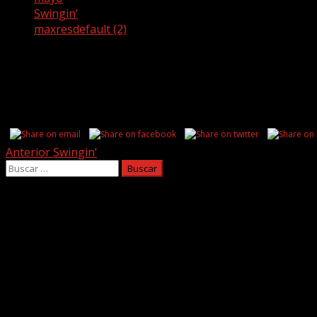
Swingin’
maxresdefault (2)
maxresdefault (2)
Share this...
Post
Anterior
Swingin’
Buscar:
navigation
Facebook