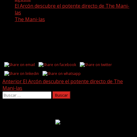
El Arcón descubre el potente directo de The Mani-
las
The Mani-las
The Mani-las
Share this...
Post
Anterior
El Arcón descubre el potente directo de The
Mani-las
navigation
Buscar:
Facebook