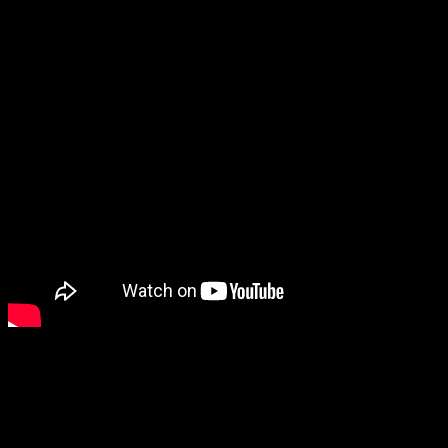
Gilberto Gil, conocido por la exuberancia y musicalidad de
su trabajo, cuenta con innumerables éxitos y millones de
copias vendidas a nivel mundial. Es un artista cuya
influencia ha marcado los movimientos musicales y
estéticos más importantes de Brasil. Gil ha tenido un