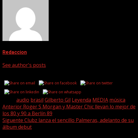
Redaccion
See author's posts
Share this...
Tags:
audio
brasil
Gilberto Gil
Leyenda
MEDIA
música
Post
Anterior
Roger S Morgan y Master Chic llevan lo mejor de
los 80 y 90 a Berlín 89
navigation
Siguente
Clubz lanza el sencillo Palmeras, adelanto de su
álbum debut