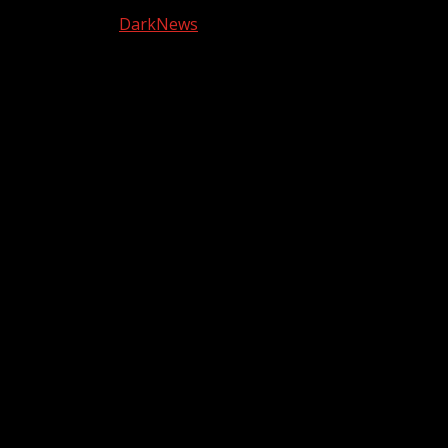
Copyright © Todos los derechos reservados. Canción a
quemarropa
|
DarkNews
por AF themes.