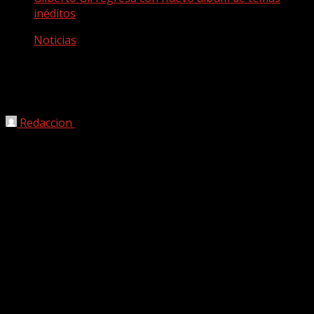
inéditos
Noticias
Gilberto Gil regresa con nuevo álbum
de temas inéditos
Redaccion
30/08/2018
OK OK OK marca un período de intensa creatividad para
Gilberto Gil. El cantante y compositor presenta 15 temas
(3 de ellos bonus tracks), incluyendo «Pela Internet 2» y
«Afogamento», este último es un dueto con la cantante
Roberta Sá. En el proyecto aparecen también otras
colaboraciones, como la de João Donato y la de Yamandu
Costa. A lo largo de los temas del álbum, Gil toca diversos
temas personales, así como de la relación con su familia.
Musicalmente, este proyecto viaja a través de distintos
géneros, como es usual con el artista.