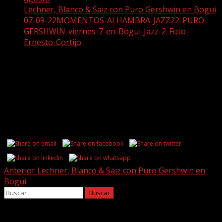
Lechner, Blanco & Saiz con Puro Gershwin en Bogui
07-09-22MOMENTOS-ALHAMBRA-JAZZ22-PURO-
GERSHWIN-viernes-7-en-Bogui-Jazz-2-Foto-
Ernesto-Cortijo
07-09-22MOMENTOS-ALHAMBRA-
JAZZ22-PURO-GERSHWIN-viernes-7-
en-Bogui-Jazz-2-Foto-Ernesto-Cortijo
Share this...
Post
Anterior
Lechner, Blanco & Saiz con Puro Gershwin en
Bogui
navigation
Buscar:
Facebook