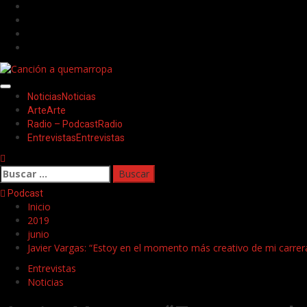
Saltar
Facebook
al
Twitter
contenido
Youtube
Instagram
Menú
Noticias
Noticias
principal
Arte
Arte
Radio – Podcast
Radio
Entrevistas
Entrevistas
Buscar:
Podcast
Inicio
2019
junio
Javier Vargas: “Estoy en el momento más creativo de mi carrer
Entrevistas
Noticias