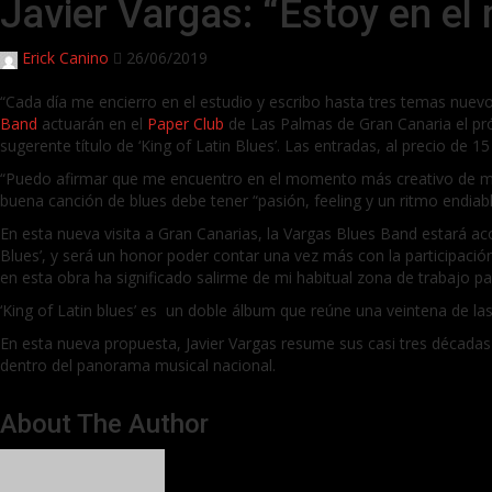
Javier Vargas: “Estoy en el
Erick Canino
26/06/2019
“Cada día me encierro en el estudio y escribo hasta tres temas nuevo
Band
actuarán en el
Paper Club
de Las Palmas de Gran Canaria el pró
sugerente título de ‘King of Latin Blues’. Las entradas, al precio de 
“Puedo afirmar que me encuentro en el momento más creativo de mi c
buena canción de blues debe tener “pasión, feeling y un ritmo endiab
En esta nueva visita a Gran Canarias, la Vargas Blues Band estará
Blues’, y será un honor poder contar una vez más con la participaci
en esta obra ha significado salirme de mi habitual zona de trabajo p
‘King of Latin blues’ es un doble álbum que reúne una veintena de l
En esta nueva propuesta, Javier Vargas resume sus casi tres décadas
dentro del panorama musical nacional.
About The Author