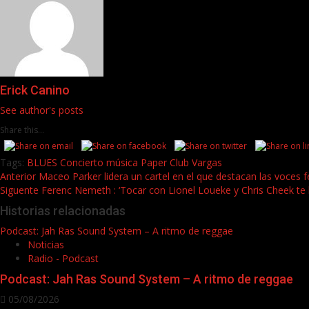
Erick Canino
See author's posts
Share this...
Tags:
BLUES
Concierto
música
Paper Club
Vargas
Post
Anterior
Maceo Parker lidera un cartel en el que destacan las voces 
Siguente
Ferenc Nemeth : ‘Tocar con Lionel Loueke y Chris Cheek te l
navigation
Historias relacionadas
Podcast: Jah Ras Sound System – A ritmo de reggae
Noticias
Radio - Podcast
Podcast: Jah Ras Sound System – A ritmo de reggae
05/08/2026