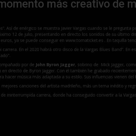
 momento más creativo de mi
s”. Así de enérgico se muestra Javier Vargas cuando se le pregunta p
ximo 12 de julio, presentando en directo los sonidos de su último d
15 euros, ya se puede conseguir en www.tomaticket.es . En taquilla ten
arrera. En el 2020 habrá otro disco de la Vargas Blues Band”. En e
lado”.
 acompañado por de
John Byron Jagger
, sobrino de Mick Jagger, como 
ón en directo de Byron Jagger. Con él también he grabado recienteme
ara hacer música más adaptada a su estilo. Sus influencias vienen del
as mejores canciones del artista madrileño, más un tema inédito y re
 de ininterrumpida carrera, donde ha conseguido convertir a la Varga