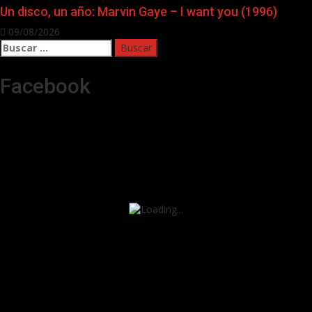
Un disco, un año: Marvin Gaye – I want you (1996)
09/08/2026
Buscar:
Facebook