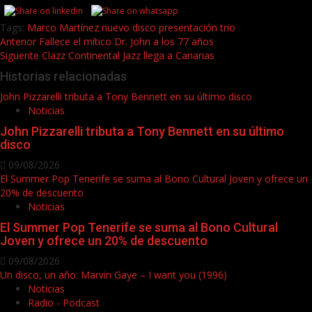
Tags:
Marco Martínez
nuevo disco
presentación
trio
Post
Anterior
Fallece el mítico Dr. John a los 77 años
Siguente
Clazz Continental Jazz llega a Canarias
navigation
Historias relacionadas
John Pizzarelli tributa a Tony Bennett en su último disco
Noticias
John Pizzarelli tributa a Tony Bennett en su último
disco
09/08/2026
El Summer Pop Tenerife se suma al Bono Cultural Joven y ofrece un
20% de descuento
Noticias
El Summer Pop Tenerife se suma al Bono Cultural
Joven y ofrece un 20% de descuento
09/08/2026
Un disco, un año: Marvin Gaye – I want you (1996)
Noticias
Radio - Podcast