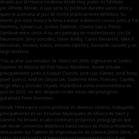
Atraído por la música moderna desde muy joven, es tutelado
por Alfredo Morán, el que sería su profesor durante varios años y
quien le acercaría al jazz de forma prácticamente definitiva. Su
interés por esta música le lleva a asistir a diversos cursos junto a Pat
Metheny, Sylvain Luc, Joshua Edelman, Chema Saiz o Perico
Sambeat entre otros. A su vez participa en masterclasses con Ed
Neumeister, Jerry González, Steve Rodby, Carles Benavent, Mike P.
Mossman, Horacio Icasto, Antonio Sánchez, Bernardo Sassetti y un
largo etcétera.
Tras acabar sus estudios de clásico en 2006, ingresa en el Centro
Superior de Música del País Vasco-Musikene, donde estudia
principalmente junto a Joaquín Chacón, José Luis Gámez, Jordi Rossi,
Javier Juanco, Andrzej Olejniczak, Guillermo Klein, Francesc Capella,
Roge Mas y Gonzalo Tejada, titulándose como instrumentista de
jazz en 2010. Un año después recibe clases del prestigioso
guitarrista Peter Bernstein.
Desde 1994 ejerce como profesor en diversos centros, trabajando
principalmente en las Escuelas Municipales de Música de Siero y
Llanera. Ha llevado a cabo continuos proyectos pedagógicos que
van desde conciertos didácticos hasta cursos de música moderna,
destacando los Talleres de Improvisación de Llanera (2003-2004), el
Curso de Iniciación a la Improvisación Instrumental y Vocal del