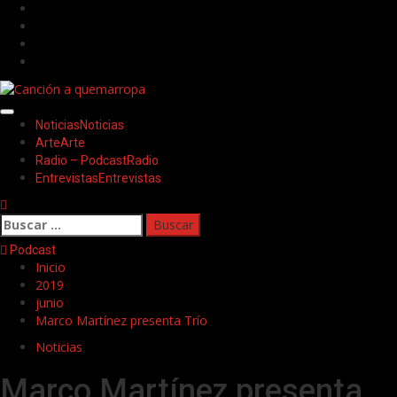
Saltar
Facebook
al
Twitter
contenido
Youtube
Instagram
Menú
Noticias
Noticias
principal
Arte
Arte
Radio – Podcast
Radio
Entrevistas
Entrevistas
Buscar:
Podcast
Inicio
2019
junio
Marco Martínez presenta Trío
Noticias
Marco Martínez presenta