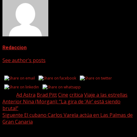
Redaccion
See author's posts
Share this...
Tags:
Ad Astra
Brad Pitt
Cine
crítica
Viaje a las estrellas
Post
Anterior
Nina (Morgan): “La gira de ‘Air’ está siendo
brutal”
navigation
Siguente
El cubano Carlos Varela actúa en Las Palmas de
Gran Canaria
Historias relacionadas