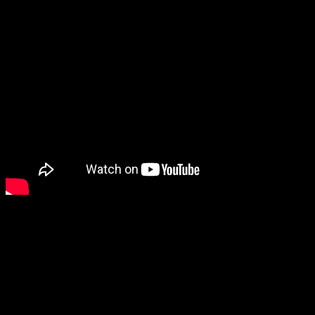
Se nos parece a Odisea 2001 por el concepto de la misión
que emprende el cosmonauta, a Solaris por la supuesta
influencia de un planeta de indómito contenido en los
protagonistas y a Apocalypse Now porque hay un
“mando” fuera del control de las fuerzas armadas
terráqueas. Incluso Solaris también tiene que ver con el
ritmo de la película que, no es que sea tan lenta como en