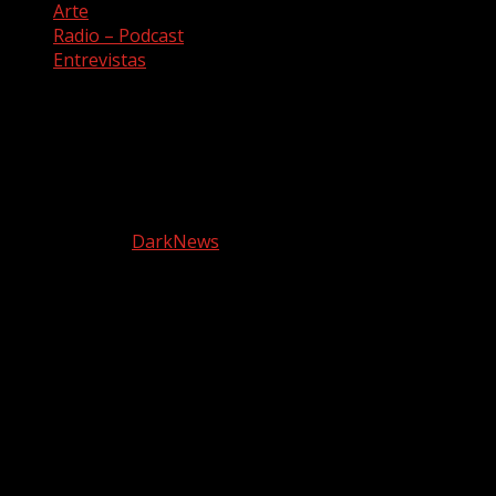
Arte
Radio – Podcast
Entrevistas
Facebook
Twitter
Youtube
Instagram
Copyright © Todos los derechos reservados. Canción a
quemarropa
|
DarkNews
por AF themes.