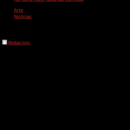
Arte
Noticias
Ad Astra: viaje hacia las estrellas
Redaccion
29/09/2019
No es nada original el batido que nos propone James
Gray con Ad Astra: viaje hacia las estrellas pero lo que
está claro es que es muy efectivo y también suculento.
Con la hegemonía de un pletórico Brad Pitt, Gray afronta
un cóctel excepcional con bastantes ingredientes
conocidos: una pizca de la kubrickiana Odisea 2001 en el
espacio, otro tanto de Solaris de Tarkovsky y si acaso
desde el concepto otro sector de Apocalypse Now. Ese es
el truco.