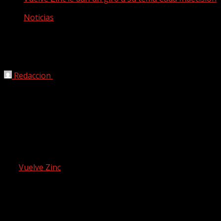
Noticias
Vuelve Zinc le dan un giro a su tema
Cada Indecisión
Redaccion
25/07/2020
La canción forma parte del primer trabajo de la banda
afincada en Barcelona, ‘Entropía Propia’ que vio la luz el
año pasado. Y ahora, justo cuando se cumple el primer
aniversario de la publicación del tema, han querido darle
vida a una nueva versión del mismo.
Así,
Vuelve Zinc
han contado con la colaboración de María
Pipla para grabar esta nueva versión de «Cada
Indecisión», la cuál hemos podido escuchar en
alguna ocasión especial. Y es que aunque Chisco, André,
Pol e Isaac ya están con la mente puesta en la