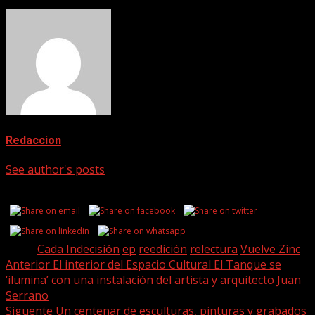
Redaccion
See author's posts
Share this...
Tags:
Cada Indecisión
ep
reedición
relectura
Vuelve Zinc
Post
Anterior
El interior del Espacio Cultural El Tanque se
‘ilumina’ con una instalación del artista y arquitecto Juan
navigation
Serrano
Siguente
Un centenar de esculturas, pinturas y grabados