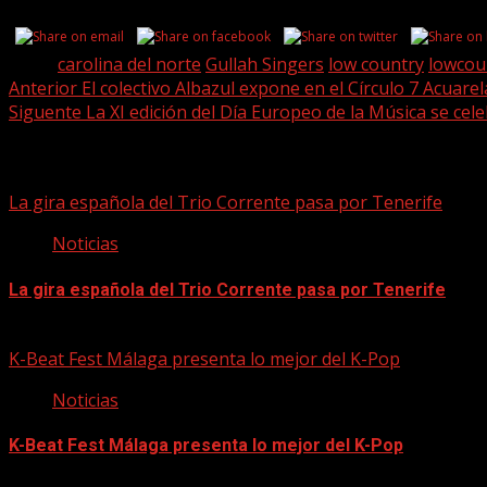
Share this...
Tags:
carolina del norte
Gullah Singers
low country
lowcou
Post
Anterior
El colectivo Albazul expone en el Círculo 7 Acuar
Siguente
La XI edición del Día Europeo de la Música se cel
navigation
Historias relacionadas
La gira española del Trio Corrente pasa por Tenerife
Noticias
La gira española del Trio Corrente pasa por Tenerife
08/08/2026
K-Beat Fest Málaga presenta lo mejor del K-Pop
Noticias
K-Beat Fest Málaga presenta lo mejor del K-Pop