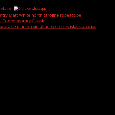
ntry
Matt White
north caroline
ropeadope
ela Contemporary Classic
ebrará de manera simultánea en tres islas Canarias