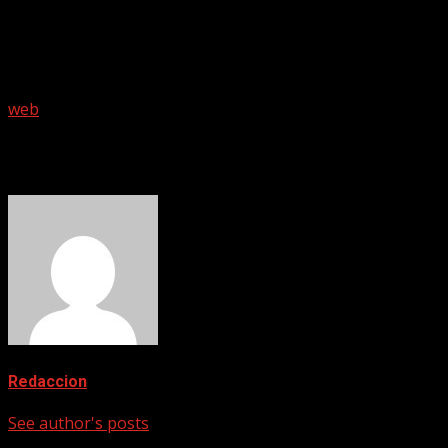
Deacon Joseph Murray, Rosa Murray, Deacon James Smalls
Back Row L to R: Matt White, Quentin E. Baxter, Ron Daise,
Crédito de la foto:
Reese Moore
web
About The Author
Redaccion
See author's posts