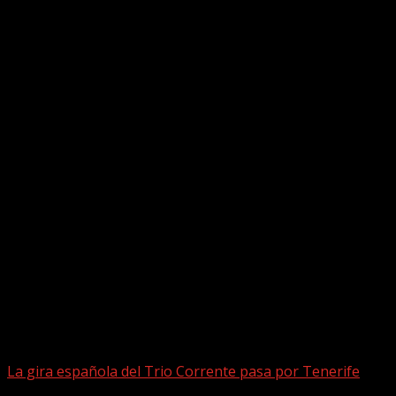
Facebook
Puede que te hayas perdido
La gira española del Trio Corrente pasa por Tenerife