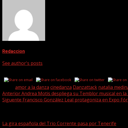
Redaccion
See author's posts
Share this...
Tags:
amor a la danza
cinedanza
Danzattack
natalia medin
Post
Anterior
Andrea Motis despliega su Temblor musical en la
Siguente
Francisco González Leal protagoniza en Expo Fó
navigation
Historias relacionadas
La gira española del Trio Corrente pasa por Tenerife