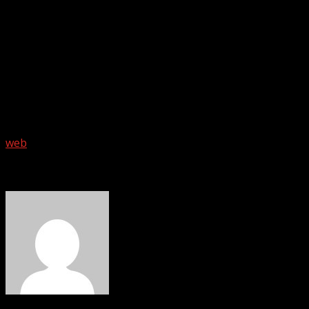
melódicos profundos hasta improvisaciones llenas de
energía, su música se convierte en un puente entre las
raíces sudamericanas y la escena del jazz internacional. Al
escenario se subirán Enrique Thompson (saxofones),
Cristoph Mallinger, (violín), Daniel Schwarzwald (piano),
Tana Santana (contrabajo) y Ancor Miranda (batería).
Foto: promocional.
web
About The Author