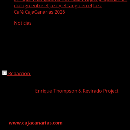
diálogo entre el jazz y el tango en el Jazz
Café CajaCanarias 2026
Noticias
Enrique Thompson & Revirado Project
proponen un diálogo entre el jazz y el
tango en el Jazz Café CajaCanarias
2026
Redaccion
12/05/2026
El concierto de
Enrique Thompson & Revirado Project
,
con las entradas ya agotadas, será mañana, miércoles13
de mayo, a las 19:00 horas, en el Espacio Cultural
CajaCanarias de Santa Cruz de Tenerife. Toda la
información se encuentra disponible a través
de
www.cajacanarias.com