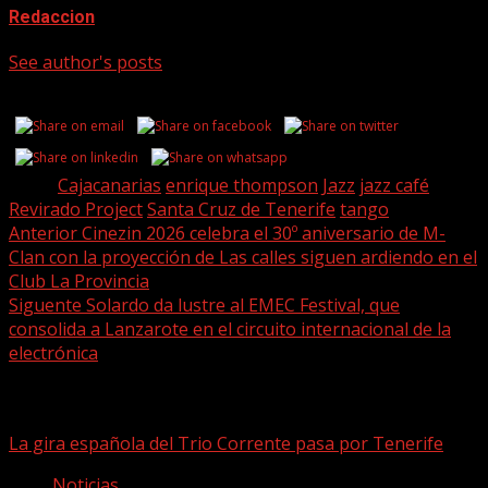
Redaccion
See author's posts
Share this...
Tags:
Cajacanarias
enrique thompson
Jazz
jazz café
Revirado Project
Santa Cruz de Tenerife
tango
Post
Anterior
Cinezin 2026 celebra el 30º aniversario de M-
Clan con la proyección de Las calles siguen ardiendo en el
navigation
Club La Provincia
Siguente
Solardo da lustre al EMEC Festival, que
consolida a Lanzarote en el circuito internacional de la
electrónica
Historias relacionadas
La gira española del Trio Corrente pasa por Tenerife
Noticias