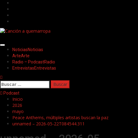
Saltar
Facebook
al
Twitter
contenido
Youtube
Instagram
Menú
Noticias
Noticias
principal
Arte
Arte
Radio – Podcast
Radio
Entrevistas
Entrevistas
Buscar:
Podcast
Inicio
2026
mayo
Peace Anthems, múltiples artistas buscan la paz
unnamed – 2026-05-22T084544.311