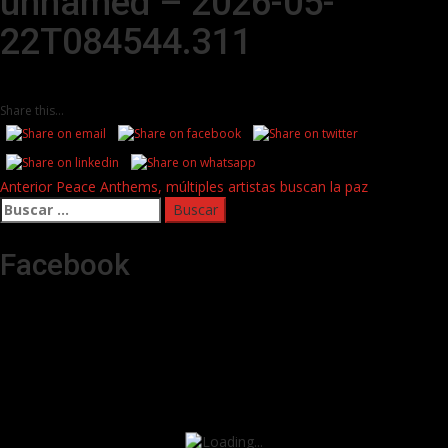
unnamed – 2026-05-
22T084544.311
Share this...
Post
Anterior
Peace Anthems, múltiples artistas buscan la paz
Buscar:
navigation
Facebook