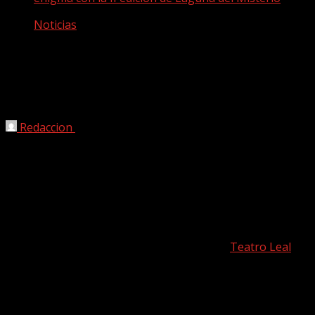
Noticias
El Teatro Leal se convierte en el
epicentro del enigma con la II edición
de Laguna del Misterio
Redaccion
12/06/2026
El mítico programa de RNE Espacio en Blanco, dirigido
por Miguel Blanco, se grabará en directo durante el
evento. El prestigioso neurocientífico del CSIC Álex
Gómez-Marín abordará la conciencia más allá de la vida
tras sufrir una Experiencia Cercana a la Muerte. La cita
tendrá lugar este sábado 13 de junio en el
Teatro Leal
y
contará con destacados investigadores y la música en
directo de Resonance.
San Cristóbal de La Laguna se prepara para vivir una de