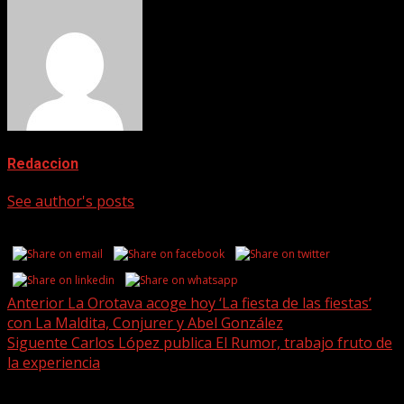
Redaccion
See author's posts
Share this...
Post
Anterior
La Orotava acoge hoy ‘La fiesta de las fiestas’
con La Maldita, Conjurer y Abel González
navigation
Siguente
Carlos López publica El Rumor, trabajo fruto de
la experiencia
Historias relacionadas