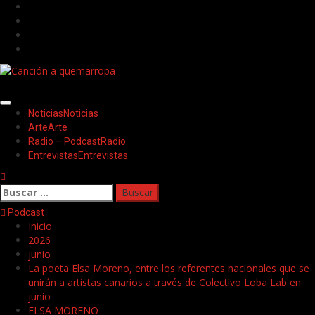
Saltar
Facebook
al
Twitter
contenido
Youtube
Instagram
Menú
Noticias
Noticias
principal
Arte
Arte
Radio – Podcast
Radio
Entrevistas
Entrevistas
Buscar:
Podcast
Inicio
2026
junio
La poeta Elsa Moreno, entre los referentes nacionales que se
unirán a artistas canarios a través de Colectivo Loba Lab en
junio
ELSA MORENO