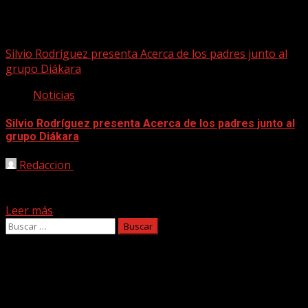
Acerca de los padres
Silvio Rodríguez presenta Acerca de los padres junto al
grupo Diákara
Noticias
Silvio Rodríguez presenta Acerca de los padres junto al
grupo Diákara
Redaccion
19/08/2021
Acerca de los padres, canción inédita junto al supergrupo
de latin-jazz Diákara, grabada en 1991 y finalizada...
Leer más
Buscar:
Facebook