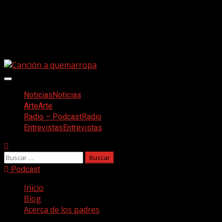
Saltar
Facebook
al
Twitter
contenido
Youtube
Instagram
Menú
principal
Noticias
Noticias
Arte
Arte
Radio – Podcast
Radio
Entrevistas
Entrevistas
Buscar:
Podcast
Inicio
Blog
Acerca de los padres