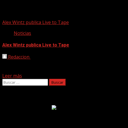
Alex Wintz
Alex Wintz publica Live to Tape
Noticias
Alex Wintz publica Live to Tape
Redaccion
12/11/2020
El prestigioso guitarrista Alex Wintz lanzó su nuevo disco
el pasado 6 de noviembre, bajo el nombre de Live...
Leer más
Buscar:
Facebook