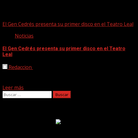
andrés cabrera
El Gen Cedrés presenta su primer disco en el Teatro Leal
Noticias
El Gen Cedrés presenta su primer disco en el Teatro
Leal
Redaccion
24/01/2024
La banda El Gen Cedrés tocará No es gratis, tampoco se
vende este jueves en la Sala de...
Leer más
Buscar:
Facebook