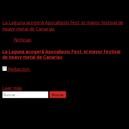
Apocalipsis Fest
La Laguna acogerá Apocalipsis Fest, el mayor festival de
heavy metal de Canarias
Noticias
La Laguna acogerá Apocalipsis Fest, el mayor festival
de heavy metal de Canarias
Redaccion
07/08/2023
El evento Apocalipsis Fest se desarrollará entre los días 1
y 2 de septiembre, en el Parque...
Leer más
Buscar:
Facebook