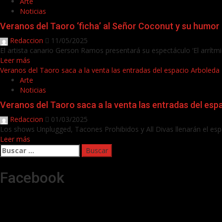
Arte
Noticias
Veranos del Taoro ‘ficha’ al Señor Coconut y su humo
Redaccion
11/05/2025
El artista canario Gerson Ramos presentará su espectáculo ‘El arrítm
Leer más
Veranos del Taoro saca a la venta las entradas del espacio Arboleda
Arte
Noticias
Veranos del Taoro saca a la venta las entradas del esp
Redaccion
01/03/2025
Los shows Unplugged, Tacones Prohibidos y All Divas llenarán el esp
Leer más
Buscar:
Facebook