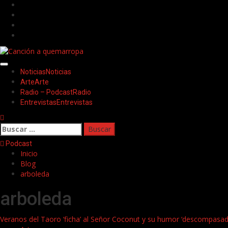
Saltar
Facebook
al
Twitter
contenido
Youtube
Instagram
Menú
Noticias
Noticias
principal
Arte
Arte
Radio – Podcast
Radio
Entrevistas
Entrevistas
Buscar:
Podcast
Inicio
Blog
arboleda
arboleda
Veranos del Taoro ‘ficha’ al Señor Coconut y su humor ‘descompasad