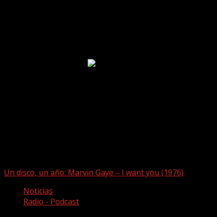
Puede que te hayas perdido
Un disco, un año: Marvin Gaye – I want you (1976)
Noticias
Radio - Podcast