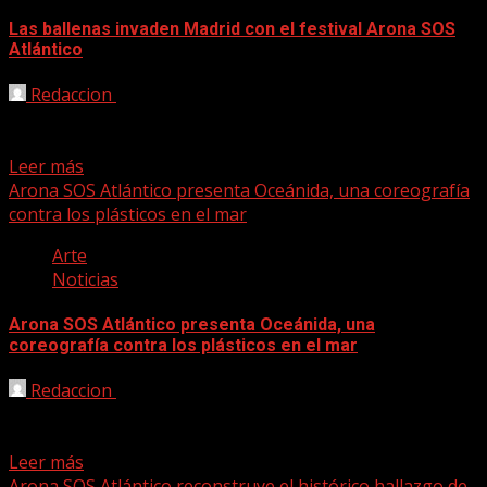
Las ballenas invaden Madrid con el festival Arona SOS
Atlántico
Redaccion
03/11/2022
Las pantallas gigantes en Callao, un vinilo monumental y
mupis en el metro y televisiones en autobuses...
Leer más
Arona SOS Atlántico presenta Oceánida, una coreografía
contra los plásticos en el mar
Arte
Noticias
Arona SOS Atlántico presenta Oceánida, una
coreografía contra los plásticos en el mar
Redaccion
20/10/2022
El espectáculo Oceánida tendrá lugar este viernes, 21 de
octubre, en el Auditorio Infanta Leonor, en Arona,...
Leer más
Arona SOS Atlántico reconstruye el histórico hallazgo de