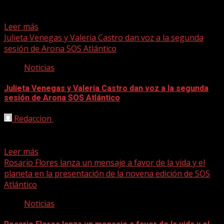
antropóloga Inma Luna moderará este emblemático
encuentro entre...
Leer más
Julieta Venegas y Valeria Castro dan voz a la segunda
sesión de Arona SOS Atlántico
Noticias
Julieta Venegas y Valeria Castro dan voz a la segunda
sesión de Arona SOS Atlántico
Redaccion
13/09/2022
La artista mexicana Julieta Venegas acaba de lanzar su
cuarto sencillo, con el título Te Encontré, del trabajo...
Leer más
Rosario Flores lanza un mensaje a favor de la vida y el
planeta en la presentación de la novena edición de SOS
Atlántico
Noticias