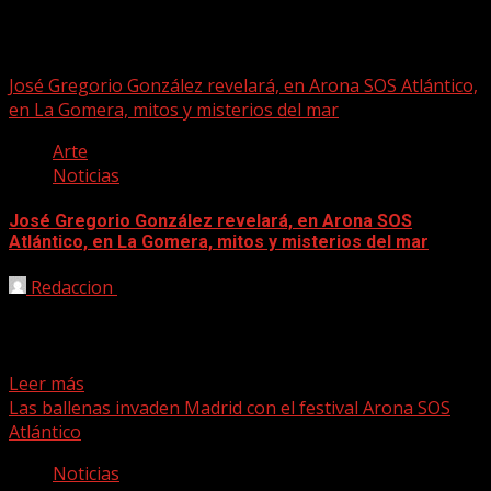
Arona SOS Atlántico
José Gregorio González revelará, en Arona SOS Atlántico,
en La Gomera, mitos y misterios del mar
Arte
Noticias
José Gregorio González revelará, en Arona SOS
Atlántico, en La Gomera, mitos y misterios del mar
Redaccion
09/11/2022
La charla comandada por el periodista, escritor y
divulgador José Gregorio González será ofrecida este 12
de...
Leer más
Las ballenas invaden Madrid con el festival Arona SOS
Atlántico
Noticias