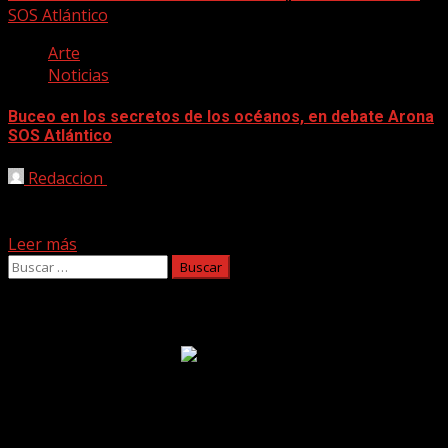
SOS Atlántico
Arte
Noticias
Buceo en los secretos de los océanos, en debate Arona
SOS Atlántico
Redaccion
25/11/2020
El documentalista y fotógrafo submarino Enrique Talledo
y el biólogo marino y colaborador de El País, Eduardo...
Leer más
Buscar:
Facebook