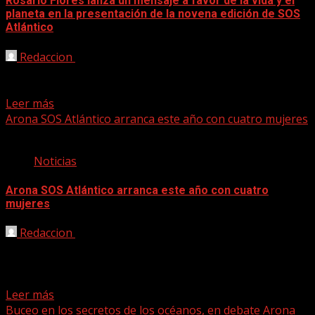
Rosario Flores lanza un mensaje a favor de la vida y el
planeta en la presentación de la novena edición de SOS
Atlántico
Redaccion
09/09/2022
La cantante Rosario Flores ha lanzado un mensaje a
favor de la protección del planeta, desde Tenerife,...
Leer más
Arona SOS Atlántico arranca este año con cuatro mujeres
Noticias
Arona SOS Atlántico arranca este año con cuatro
mujeres
Redaccion
16/08/2022
Arona SOS Atlántico (www.sosatlanticofestival.com) inicia
su novena edición con una programación doble
del Concierto Limpio por los Océanos,...
Leer más
Buceo en los secretos de los océanos, en debate Arona