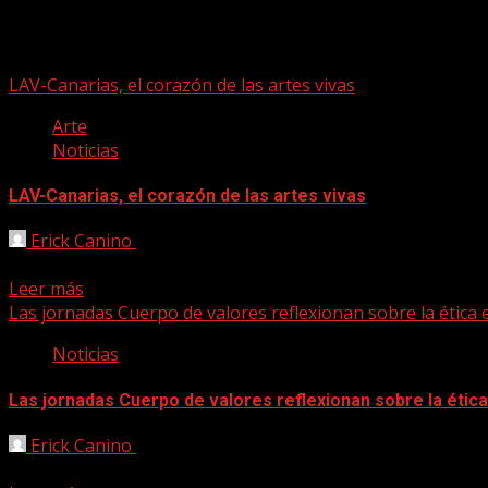
Artes Vivas
LAV-Canarias, el corazón de las artes vivas
Arte
Noticias
LAV-Canarias, el corazón de las artes vivas
Erick Canino
27/11/2024
LAV- Canarias el principal proyecto de Canarias para la inve
Leer más
Las jornadas Cuerpo de valores reflexionan sobre la ética e
Noticias
Las jornadas Cuerpo de valores reflexionan sobre la ética 
Erick Canino
11/05/2021
LAVCiudad / Laboratorio de Artes Vivas y Territorio, en col