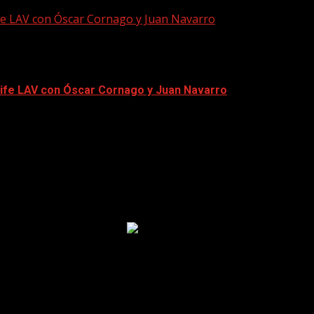
ife LAV con Óscar Cornago y Juan Navarro
erife LAV con Óscar Cornago y Juan Navarro
una apertura de `Se alquila´ con entrada libre...