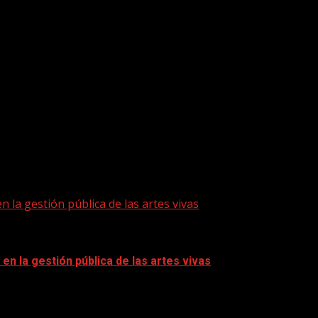
stigación, creación y mediación en artes vivas que...
n la gestión pública de las artes vivas
en la gestión pública de las artes vivas
aboración con Espacio La Granja y el Equipo...