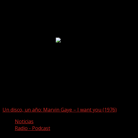
Puede que te hayas perdido
Un disco, un año: Marvin Gaye – I want you (1976)
Noticias
Radio - Podcast