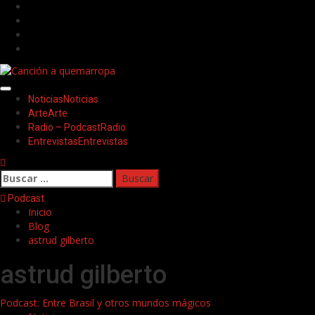
Saltar
Facebook
al
Twitter
contenido
Youtube
Instagram
Menú
Noticias
Noticias
principal
Arte
Arte
Radio – Podcast
Radio
Entrevistas
Entrevistas
Buscar:
Podcast
Inicio
Blog
astrud gilberto
astrud gilberto
Podcast: Entre Brasil y otros mundos mágicos