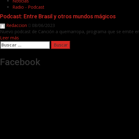
Noticias
Radio - Podcast
Podcast: Entre Brasil y otros mundos mágicos
Redaccion
08/06/2023
Nuevo podcast de Canción a quemarropa, programa que se emite en C
Leer más
Buscar:
Facebook