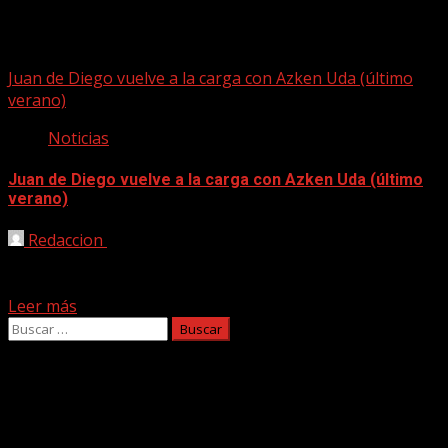
azken uda
Juan de Diego vuelve a la carga con Azken Uda (último
verano)
Noticias
Juan de Diego vuelve a la carga con Azken Uda (último
verano)
Redaccion
06/02/2025
Juan de Diego publica con su banda los Huelguistas
(Grebalariak) su nuevo trabajo a través de Errabal...
Leer más
Buscar:
Facebook