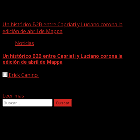
b2b
Un histórico B2B entre Capriati y Luciano corona la
edición de abril de Mappa
Noticias
Un histórico B2B entre Capriati y Luciano corona la
edición de abril de Mappa
Erick Canino
14/04/2025
El italiano Joseph Capriati y el chileno Luciano
protagonizarán un histórico B2B de cuatro horas en la...
Leer más
Buscar:
Facebook