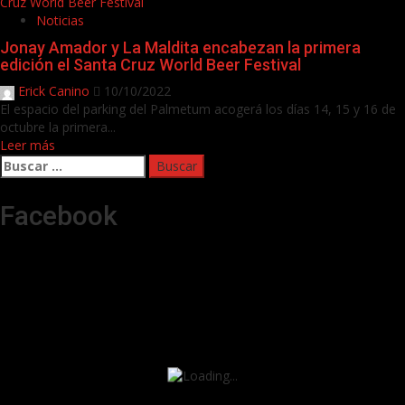
Cruz World Beer Festival
Noticias
Jonay Amador y La Maldita encabezan la primera
edición el Santa Cruz World Beer Festival
Erick Canino
10/10/2022
El espacio del parking del Palmetum acogerá los días 14, 15 y 16 de
octubre la primera...
Leer más
Buscar:
Facebook