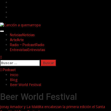
Saltar
Facebook
al
Twitter
contenido
Youtube
Instagram
Menú
Noticias
Noticias
principal
Arte
Arte
Radio – Podcast
Radio
Entrevistas
Entrevistas
Buscar:
Podcast
Inicio
Blog
Beer World Festival
Beer World Festival
Jonay Amador y La Maldita encabezan la primera edición el Santa