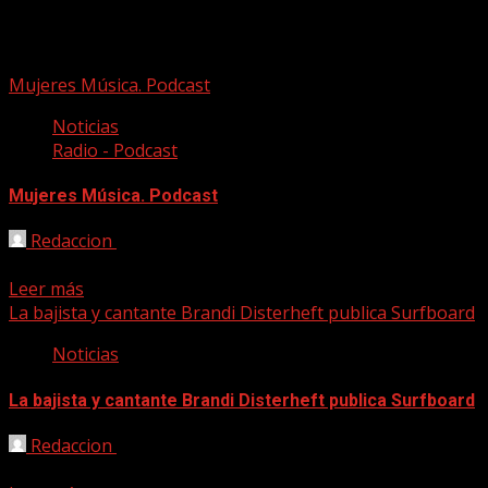
Brandi Disterheft
Mujeres Música. Podcast
Noticias
Radio - Podcast
Mujeres Música. Podcast
Redaccion
11/03/2021
Nuevo episodio de Canción a quemarropa, el espacio de wor
Leer más
La bajista y cantante Brandi Disterheft publica Surfboard
Noticias
La bajista y cantante Brandi Disterheft publica Surfboard
Redaccion
04/09/2020
La bajista, cantante y compositora Brandi Disterheft va a p