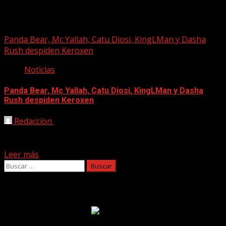
Catu Diosi
Panda Bear, Mc Yallah, Catu Diosi, KingLMan y Dasha
Rush despiden Keroxen
Noticias
Panda Bear, Mc Yallah, Catu Diosi, KingLMan y Dasha
Rush despiden Keroxen
Redaccion
22/11/2023
Hasta el 23 de noviembre se desarrolla la última de las
residencias de este año a cargo...
Leer más
Buscar:
Facebook