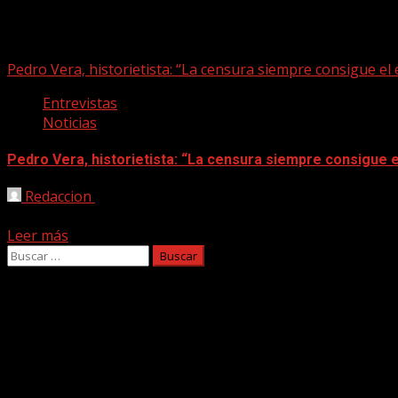
censura
Pedro Vera, historietista: “La censura siempre consigue el e
Entrevistas
Noticias
Pedro Vera, historietista: “La censura siempre consigue el 
Redaccion
03/06/2026
Las entrevistas con Pedro Vera están llenas de signos de exc
Leer más
Buscar:
Facebook