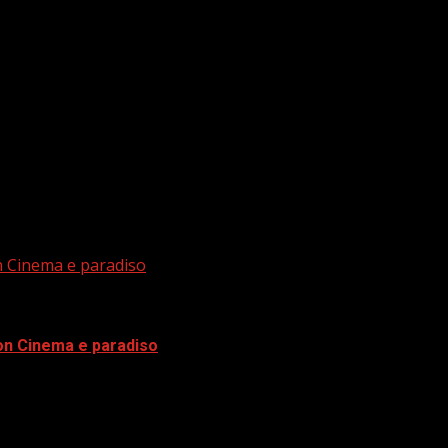
 Paradiso, la música de los grandes...
on Cinema e paradiso
con Cinema e paradiso
l espectáculo Cinema e paradiso,...