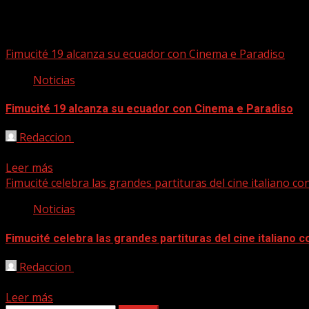
cinema e paradiso
Fimucité 19 alcanza su ecuador con Cinema e Paradiso
Noticias
Fimucité 19 alcanza su ecuador con Cinema e Paradiso
Redaccion
02/07/2025
Este jueves se retoman las noches de Fimucité con Cinema e
Leer más
Fimucité celebra las grandes partituras del cine italiano c
Noticias
Fimucité celebra las grandes partituras del cine italiano 
Redaccion
13/04/2025
El Teatro Leal de La Laguna acogerá el próximo 3 de julio e
Leer más