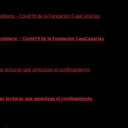
olidario – Covid19 de la Fundación CajaCanarias
Solidario – Covid19 de la Fundación CajaCanarias
liar los efectos de la paralización de la actividad,...
las lecturas que amenizan el confinamiento
 las lecturas que amenizan el confinamiento
ragmentos literarios favoritos en redes sociales...