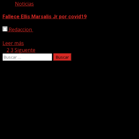
Noticias
Fallece Ellis Marsalis Jr por covid19
Redaccion
02/04/2020
Ha fallecido la leyenda del jazz Ellis Marsalis Jr., un impor
Leer más
Paginación
1
2
3
Siguente
Buscar:
de
entradas
Facebook