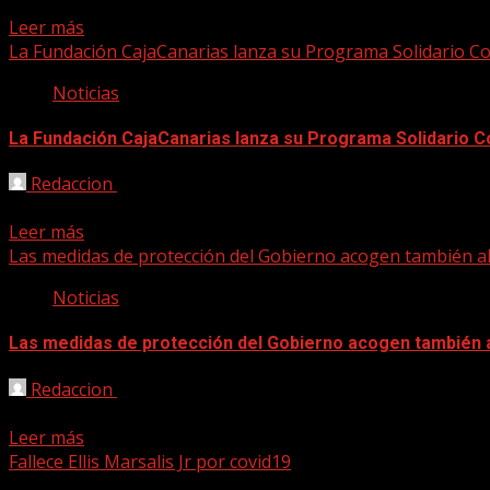
Según ha informado su casa de representación, en las última
Leer más
La Fundación CajaCanarias lanza su Programa Solidario Co
Noticias
La Fundación CajaCanarias lanza su Programa Solidario C
Redaccion
03/04/2020
Esta nueva Convocatoria de Ayudas a Proyectos Sociales pret
Leer más
Las medidas de protección del Gobierno acogen también al 
Noticias
Las medidas de protección del Gobierno acogen también al
Redaccion
02/04/2020
Se atienden las especifidades del sector cultural, caracteri
Leer más
Fallece Ellis Marsalis Jr por covid19