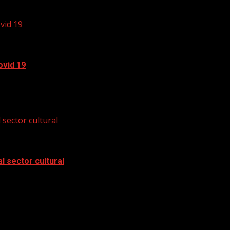
s horas ha fallecido el productor discográfico Hal...
vid 19
ovid 19
ende paliar los efectos de la paralización de la...
sector cultural
 sector cultural
zado por su temporalidad y discontinuidad, en las medidas rel