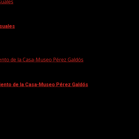
suales
isuales
úblico un amplio repositorio de producciones audiovisuales i
ento de la Casa-Museo Pérez Galdós
iento de la Casa-Museo Pérez Galdós
iempo en el que el centro estará cerrado...