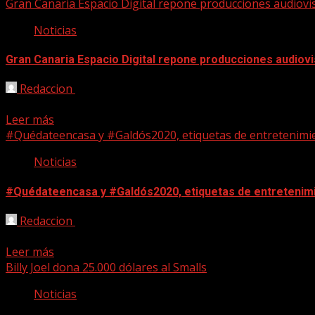
Gran Canaria Espacio Digital repone producciones audiovi
Noticias
Gran Canaria Espacio Digital repone producciones audiov
Redaccion
19/04/2020
Gran Canaria Espacio Digital ha puesto a disposición del p
Leer más
#Quédateencasa y #Galdós2020, etiquetas de entretenimi
Noticias
#Quédateencasa y #Galdós2020, etiquetas de entretenim
Redaccion
16/04/2020
La Casa-Museo Pérez Galdós pone en marcha, durante este t
Leer más
Billy Joel dona 25.000 dólares al Smalls
Noticias