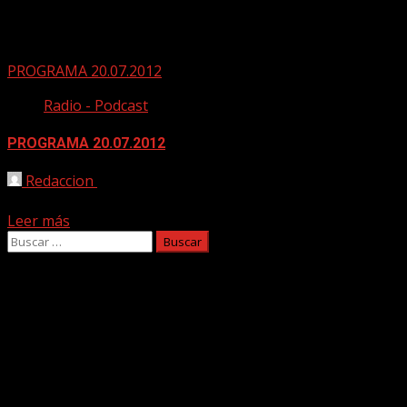
EMPIRICAL
PROGRAMA 20.07.2012
Radio - Podcast
PROGRAMA 20.07.2012
Redaccion
25/07/2012
00 – Saludos/greetings Kirk Fletcher/Jerry González. 01 – C
Leer más
Buscar:
Facebook