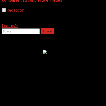
comparten su concierto en redes
Redaccion
04/04/2020
A través de las principales plataformas de música on line
ya se puede disfrutar del concierto ‘Morera...
Leer más
Buscar:
Facebook